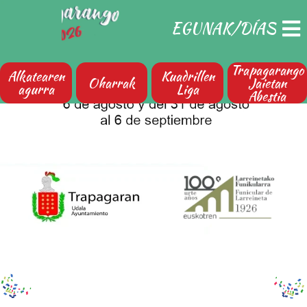
Trapagarango
Alkatearen
Kuadrillen
Oharrak
Jaietan
agurra
Liga
Abestia
trapagarangojaiak.eus. ©2024